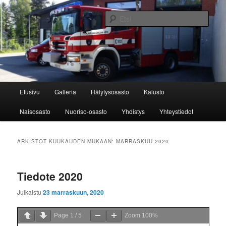
Siirry
Siirry
sisältöön
toissijaiseen
Etsi
sisältöön
Karjalohjan VPK ry
Päävalikko
Etusivu
Galleria
Hälytysosasto
Kalusto
Naisosasto
Nuoriso-osasto
Yhdistys
Yhteystiedot
ARKISTOT KUUKAUDEN MUKAAN:
MARRASKUU 2020
Tiedote 2020
Julkaistu
23 marraskuun, 2020
Page
1
/
5
Zoom
100%